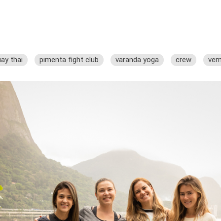
ay thai
pimenta fight club
varanda yoga
crew
vem