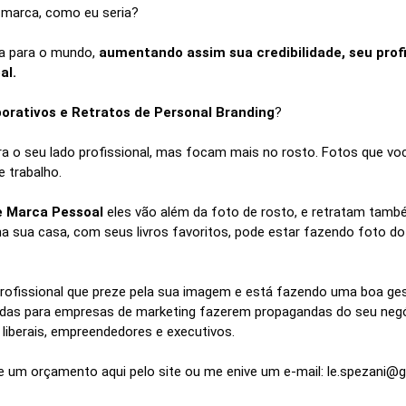
a marca, como eu seria?
a para o mundo,
aumentando assim sua credibilidade, seu profis
al.
orativos e Retratos de Personal Branding
?
 o seu lado profissional, mas focam mais no rosto. Fotos que você
e trabalho.
de Marca Pessoal
eles vão além da foto de rosto, e retratam tamb
a sua casa, com seus livros favoritos, pode estar fazendo foto do
r profissional que preze pela sua imagem e está fazendo uma boa ge
as para empresas de marketing fazerem propagandas do seu negó
 liberais, empreendedores e executivos.
e um orçamento aqui pelo site ou me enive um e-mail: le.spezani@