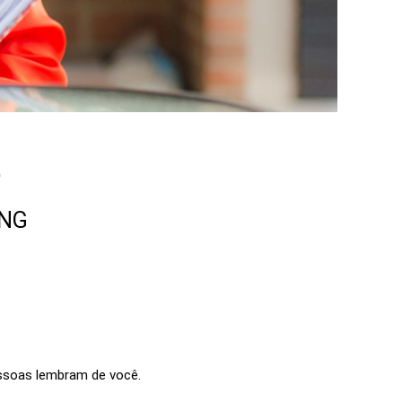
0
ING
essoas lembram de você.