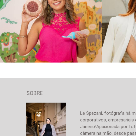
849
0
SOBRE
Le Spezani, fotógrafa há ma
corporativos, empresariais
Janeiro!Apaixonada por fo
câmera na mão, desde passe