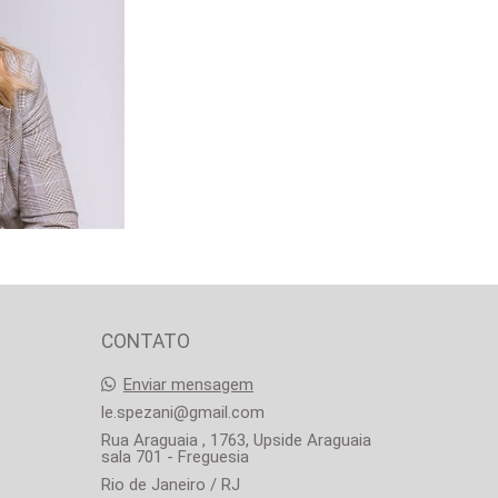
0
CONTATO
Enviar mensagem
le.spezani@gmail.com
Rua Araguaia , 1763, Upside Araguaia
sala 701 - Freguesia
Rio de Janeiro / RJ