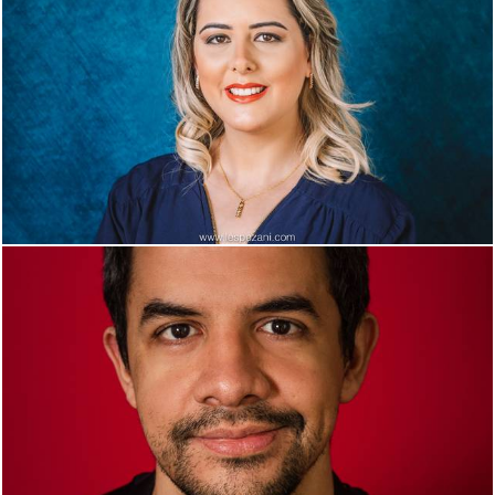
1558
0
1222
8