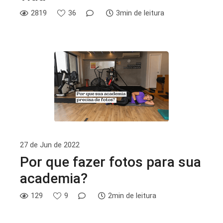
2819
36
3min de leitura
27 de Jun de 2022
Por que fazer fotos para sua
academia?
129
9
2min de leitura